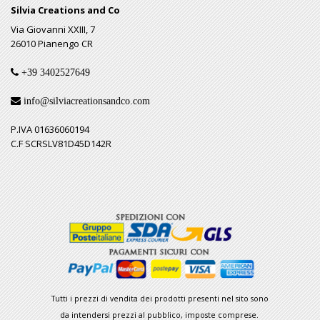
Silvia Creations and Co
Via Giovanni XXIII, 7
26010 Pianengo CR
+39 3402527649
info@silviacreationsandco.com
P.IVA 01636060194
C.F SCRSLV81D45D142R
Tutti i prezzi di vendita dei prodotti presenti nel sito sono
da intendersi prezzi al pubblico, imposte comprese.